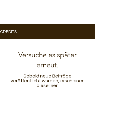
CREDITS
Versuche es später
erneut.
Sobald neue Beiträge
veröffentlicht wurden, erscheinen
diese hier.
© 2024 by PointNorMals Studio